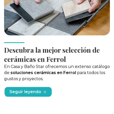
Descubra la mejor selección de
cerámicas en Ferrol
En Casa y Baño Star ofrecemos un extenso catálogo
de
soluciones cerámicas en Ferrol
para todos los
gustos y proyectos.
Nuestros pavimentos y azulejos están diseñados
Seguir leyendo
para embellecer cada rincón de su hogar, desde la
cocina
hasta el
baño.
Si está buscando
mosaicos
que aporten un toque único,
cenefas
para un