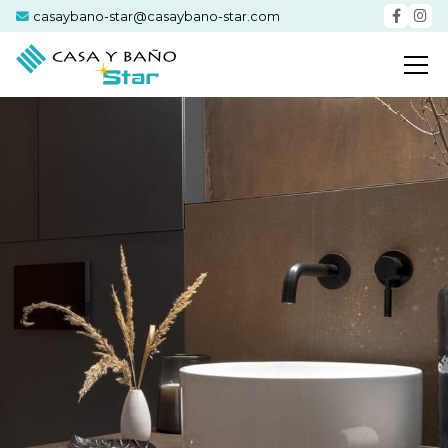
casaybano-star@casaybano-star.com