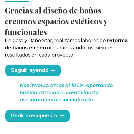
Gracias al diseño de baños
creamos espacios estéticos y
funcionales
En Casa y Baño Star, realizamos labores de
reforma
de baños en Ferrol
, garantizando los mejores
resultados en cada proyecto.
Ofrecemos un
servicio integral y personalizado,
Seguir leyendo
pues nuestra dedicación es total: desde
mediciones
a domicilio gratuitas hasta la elaboración de
Nos involucramos al 100%, aportando
presupuestos sin costo alguno y
diseño 3D
habilidad técnica, creatividad y
avanzado, todo enfocado en realizar sus sueños con
asesoramiento especializado.
precisión.
Pedir presupuesto