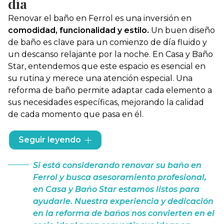
día
Renovar el baño en Ferrol es una inversión en
comodidad, funcionalidad y estilo.
Un buen diseño
de baño es clave para un comienzo de día fluido y
un descanso relajante por la noche. En Casa y Baño
Star, entendemos que este espacio es esencial en
su rutina y merece una atención especial. Una
reforma de baño permite adaptar cada elemento a
sus necesidades específicas, mejorando la calidad
de cada momento que pasa en él.
La actualización de su baño no solo proporciona un
Seguir leyendo
valor estético, sino que también es práctica. Los
materiales modernos son más fáciles de mantener y
Si está considerando
renovar su baño en
limpiar, mientras que los
muebles innovadores
y las
Ferrol
y busca asesoramiento profesional,
soluciones de almacenamiento inteligente
en Casa y Baño Star estamos listos para
eliminan el desorden y maximizan el espacio.
ayudarle. Nuestra experiencia y dedicación
en la reforma de baños nos convierten en el
En Casa y Baño Star, su proyecto de reforma de